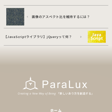
画像のアスペクト比を維持するには？
【JavaScriptライブラリ】jQueryって何？
「新
しいあり
方
を
創造
する」
Creating a New Way of Being
ホーム