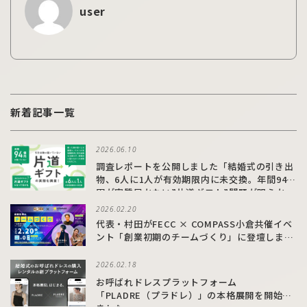
user
新着記事一覧
2026.06.10
調査レポートを公開しました「結婚式の引き出
物、6人に1人が有効期限内に未交換。年間94億
円が実質届かない”片道ギフト”問題が明らか
に」
2026.02.20
代表・村田がFECC × COMPASS小倉共催イベ
ント「創業初期のチームづくり」に登壇しまし
た
2026.02.18
お呼ばれドレスプラットフォーム
「PLADRE（プラドレ）」の本格展開を開始し