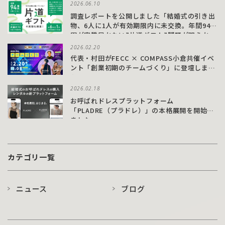
2026.06.10
調査レポートを公開しました「結婚式の引き出
物、6人に1人が有効期限内に未交換。年間94億
円が実質届かない”片道ギフト”問題が明らか
に」
2026.02.20
代表・村田がFECC × COMPASS小倉共催イベ
ント「創業初期のチームづくり」に登壇しまし
た
2026.02.18
お呼ばれドレスプラットフォーム
「PLADRE（プラドレ）」の本格展開を開始し
ました
カテゴリ一覧
ニュース
ブログ