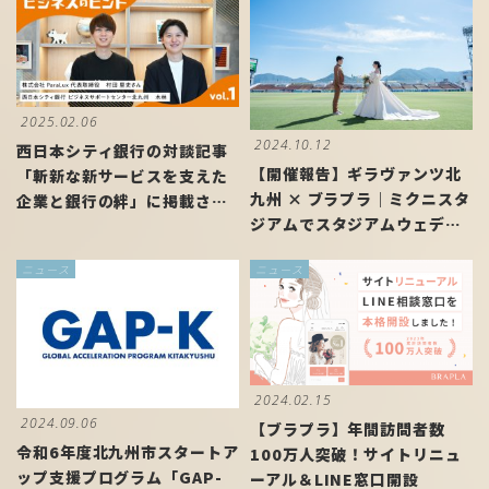
2025.02.06
2024.10.12
西日本シティ銀行の対談記事
【開催報告】ギラヴァンツ北
「斬新な新サービスを支えた
九州 × ブラプラ｜ミクニスタ
企業と銀行の絆」に掲載され
ジアムでスタジアムウェディ
ました
ングを開催しました
ニュース
ニュース
2024.02.15
2024.09.06
【ブラプラ】年間訪問者数
令和6年度北九州市スタートア
100万人突破！サイトリニュ
ップ支援プログラム「GAP-
ーアル＆LINE窓口開設