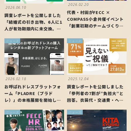
2026.02.20
2026.06.10
代表・村田がFECC ×
調査レポートを公開しました
COMPASS小倉共催イベント
「結婚式の引き出物、6人に1
「創業初期のチームづくり」
人が有効期限内に未交換。年
に登壇しました
間94億円が実質届かない”片
ニュース
ニュース
道ギフト”問題が明らかに」
2026.02.18
2025.12.04
お呼ばれドレスプラットフォ
調査レポートを公開しました
ーム「PLADRE（プラド
「参列者の7割が”負担大”と
レ）」の本格展開を開始しま
回答。衣装代・交通費・ヘア
した
メイク代…結婚式の”見えない
ニュース
ニュース
ご祝儀”問題」