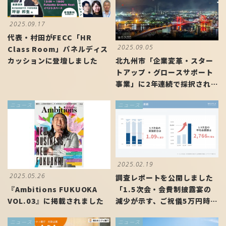
2025.09.17
代表・村田がFECC「HR
2025.09.05
Class Room」パネルディス
北九州市「企業変革・スター
カッションに登壇しました
トアップ・グロースサポート
事業」に2年連続で採択されま
した
ニュース
ニュース
2025.02.19
2025.05.26
調査レポートを公開しました
「1.5次会・会費制披露宴の
『Ambitions FUKUOKA
減少が示す、ご祝儀5万円時代
VOL.03』に掲載されました
の到来？」
ニュース
ニュース