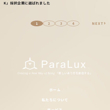
K」採択企業に選ばれました
1
2
3
4
NEXT
「新
しいあり
方
を
創造
する」
Creating a New Way of Being
ホーム
私たちについて
サービス