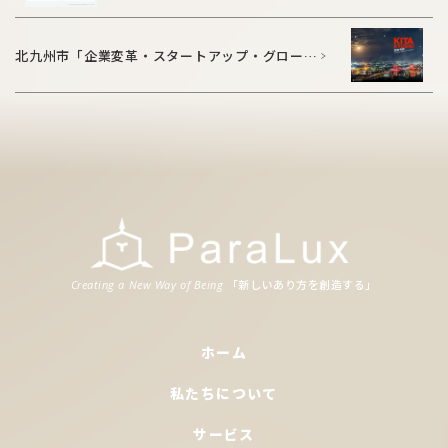
披露宴の減少が示す、ご祝儀5万円時代の到
来？」
北九州市「企業変革・スタートアップ・グロース
サポート事業」に2年連続で採択されました
「新
しいあり
方
を
創造
する」
Creating a New Way of Being
ホーム
私たちについて
サービス