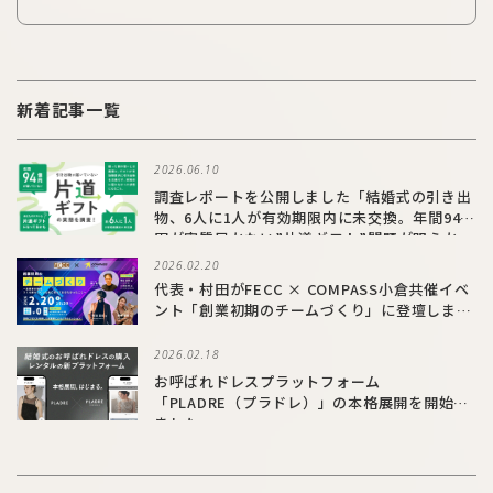
新着記事一覧
2026.06.10
調査レポートを公開しました「結婚式の引き出
物、6人に1人が有効期限内に未交換。年間94億
円が実質届かない”片道ギフト”問題が明らか
に」
2026.02.20
代表・村田がFECC × COMPASS小倉共催イベ
ント「創業初期のチームづくり」に登壇しまし
た
2026.02.18
お呼ばれドレスプラットフォーム
「PLADRE（プラドレ）」の本格展開を開始し
ました