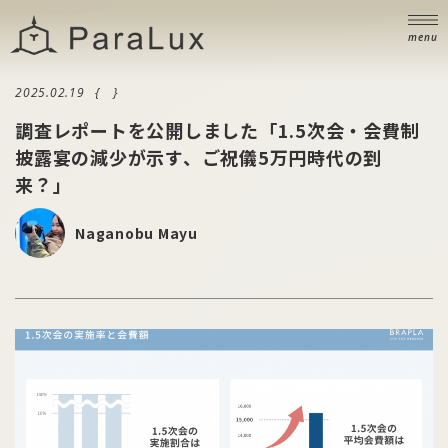
ニュース
NEWS
menu
ブログ
BLOG
2025.02.19
お問い合わせ
調査レポートを公開しました「1.5次会・会費制
CONTACT
披露宴の減少が示す、ご祝儀5万円時代の到
来？」
Naganobu Mayu