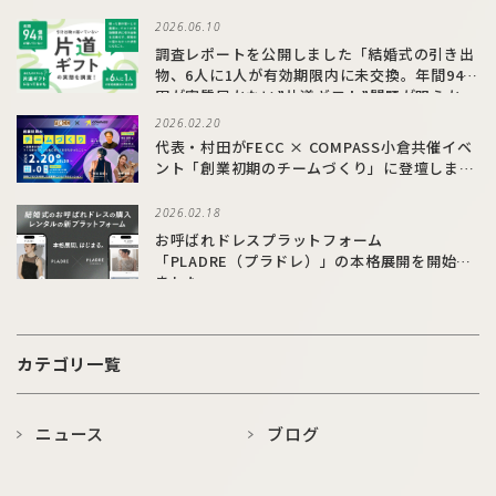
2026.06.10
調査レポートを公開しました「結婚式の引き出
物、6人に1人が有効期限内に未交換。年間94億
円が実質届かない”片道ギフト”問題が明らか
に」
2026.02.20
代表・村田がFECC × COMPASS小倉共催イベ
ント「創業初期のチームづくり」に登壇しまし
た
2026.02.18
お呼ばれドレスプラットフォーム
「PLADRE（プラドレ）」の本格展開を開始し
ました
カテゴリ一覧
ニュース
ブログ