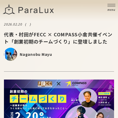
ニュース
NEWS
menu
ブログ
BLOG
2026.02.20
お問い合わせ
代表・村田がFECC × COMPASS小倉共催イベン
CONTACT
ト「創業初期のチームづくり」に登壇しました
Naganobu Mayu