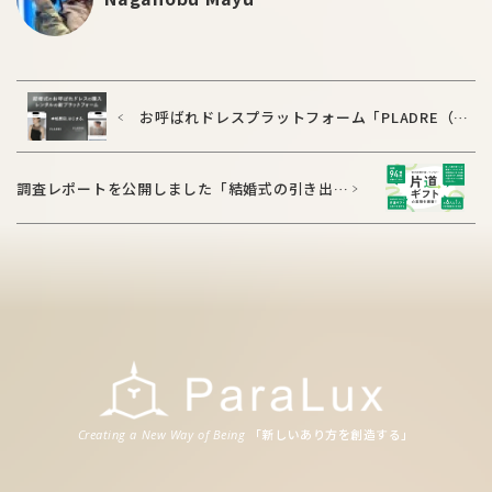
お呼ばれドレスプラットフォーム「PLADRE（プ
ラドレ）」の本格展開を開始しました
調査レポートを公開しました「結婚式の引き出
物、6人に1人が有効期限内に未交換。年間94億円
が実質届かない”片道ギフト”問題が明らかに」
「新
しいあり
方
を
創造
する」
Creating a New Way of Being