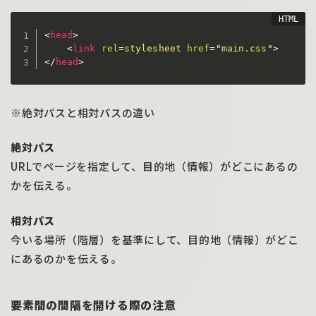
<
head
>
<
link
rel
=
stylesheet
href
=
"
main.css
"
>
</
head
>
※絶対パスと相対パスの違い
絶対パス
URLでページを指定して、目的地（情報）がどこにあるの
かを伝える。
相対パス
今いる場所（階層）を基準にして、目的地（情報）がどこ
にあるのかを伝える。
要素間の間隔を開ける際の注意