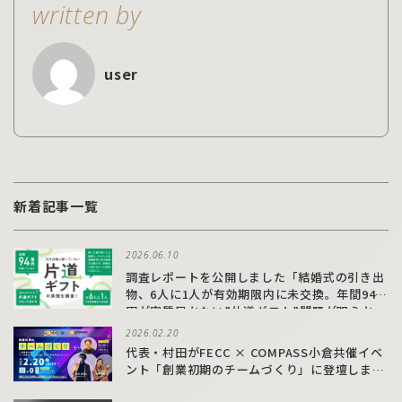
written by
user
新着記事一覧
2026.06.10
調査レポートを公開しました「結婚式の引き出
物、6人に1人が有効期限内に未交換。年間94億
円が実質届かない”片道ギフト”問題が明らか
に」
2026.02.20
代表・村田がFECC × COMPASS小倉共催イベ
ント「創業初期のチームづくり」に登壇しまし
た