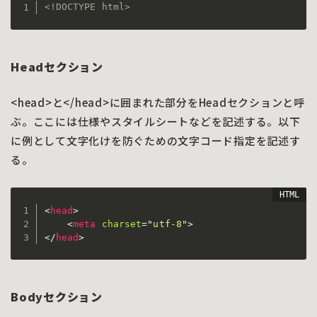
<!DOCTYPE html>
Headセクション
<head>と</head>に囲まれた部分をHeadセクションと呼
ぶ。ここには仕様やスタイルシートなどを記述する。以下
に例として文字化けを防ぐための文字コード指定を記述す
る。
<
head
>
<
meta
charset
=
"
utf-8
"
>
</
head
>
Bodyセクション