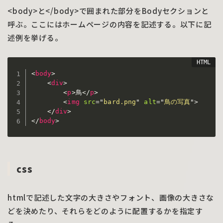
<body>と</body>で囲まれた部分をBodyセクションと
呼ぶ。ここにはホームページの内容を記述する。以下に記
述例を挙げる。
<
body
>
<
div
>
<
p
>
鳥
</
p
>
<
img
src
=
"
bard.png
"
alt
=
"
鳥の写真
"
>
</
div
>
</
body
>
css
htmlで記述した文字の大きさやフォント、画像の大きさな
どを決めたり、それらをどのように配置するかを指定す