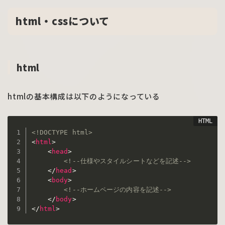
html・cssについて
html
htmlの基本構成は以下のようになっている
<!DOCTYPE html>
<
html
>
<
head
>
<!--仕様やスタイルシートなどを記述-->
</
head
>
<
body
>
<!--ホームページの内容を記述-->
</
body
>
</
html
>