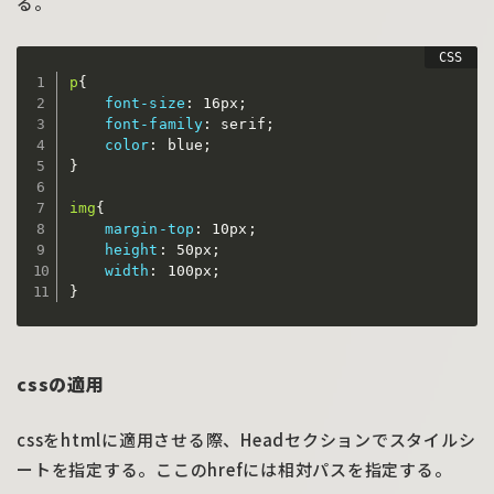
る。
p
{
font-size
:
 16px
;
font-family
:
 serif
;
color
:
 blue
;
}
img
{
margin-top
:
 10px
;
height
:
 50px
;
width
:
 100px
;
}
cssの適用
cssをhtmlに適用させる際、Headセクションでスタイルシ
ートを指定する。ここのhrefには相対パスを指定する。