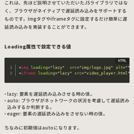
これは、先ほど説明させていただいたJSライブラリではな
く、ブラウザがネイティブで遅延読み込みをサポートする
ものです。Imgタグやiframeタグに設定するだけ簡単に遅
延読み込みを実装することができます。
Loading属性で設定できる値
<
img
loading
=
"
lazy
"
src
=
"
img/logo.jpg
"
alt
=
"
"
>
<
iframe
loading
=
"
lazy
"
src
=
"
video_player.html
"
>
lazy: 要素を遅延読み込みさせる時の値。
auto: ブラウザがネットワークの状況を考慮して遅延読み
込みするか判断する。
eager: 要素の遅延読み込みをさせない時の値。
ちなみに初期値はautoになります。