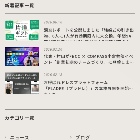
新着記事一覧
2026.06.10
調査レポートを公開しました「結婚式の引き出
物、6人に1人が有効期限内に未交換。年間94億
円が実質届かない”片道ギフト”問題が明らか
に」
2026.02.20
代表・村田がFECC × COMPASS小倉共催イベ
ント「創業初期のチームづくり」に登壇しまし
た
2026.02.18
お呼ばれドレスプラットフォーム
「PLADRE（プラドレ）」の本格展開を開始し
ました
カテゴリ一覧
ニュース
ブログ