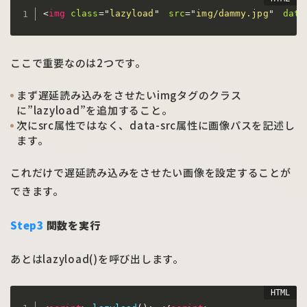
<
img
class
=
"
lazyload
"
src
=
"
img/dammy.jpg
"
data
ここで重要なのは2つです。
まず遅延読み込みをさせたいimgタグのクラス
に”lazyload”を追加すること。
次にsrc属性ではなく、data-src属性に画像パスを記述し
ます。
これだけで遅延読み込みをさせたい画像を設定することが
できます。
Step3
関数を実行
あとはlazyload()を呼び出します。