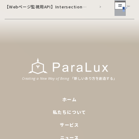
【Webページ監視用API】Intersection
Observerとは
「新
しいあり
方
を
創造
する」
Creating a New Way of Being
ホーム
私たちについて
サービス
ニュース