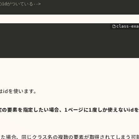
のidがついている-->
本はidを使います。
定の要素を指定したい場合、1ページに1度しか使えないid
sで指定した場合、同じクラス名の複数の要素が取得されてしまう可