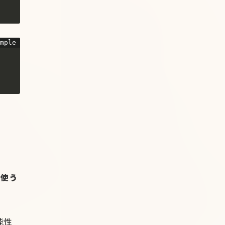
を使う
能性