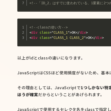
<!--「ID_2」はすでに使われている、1要素に2つ
<!--classの使い方-->
<
div
class
=
"
CLASS_1
"
>
OK
</
div
>
<
div
class
=
"
CLASS_1 CLASS_2
"
>
OK
</
div
>
以上がidとclassの違いになります。
JavaScriptはCSSほど使用頻度がないため、基
その理由としては、JavaScriptで
1つしかない特
ほうが確実
だからということがあげられます。
JavaScriptで使用するセレクタ名をclas