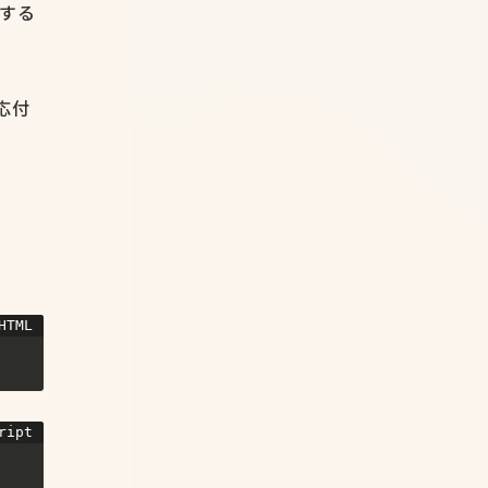
作する
応付