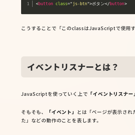
<
button
class
=
"
js-btn
"
>
ボタン
</
button
>
こうすることで「このclassはJavaScript
イベントリスナーとは？
JavaScriptを使っていく上で
「イベントリスナー
そもそも、
「イベント」
とは「ページが表示され
た」などの動作のことを表します。