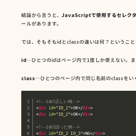
結論から言うと、
JavaScriptで使用するセレク
ールがあります。
では、そもそもidとclassの違いは何？という
id
…ひとつのidはページ内で1度しか使えない。ま
class
…ひとつのページ内で同じ名前のclassをい
<!--idの正しい例-->
<
div
id
=
"
ID_1
"
>
OK
</
div
>
<
div
id
=
"
ID_2
"
>
OK
</
div
>
<!--idの誤った例-->
<
div
id
=
"
ID_2 ID_3
"
>
NG
</
div
>