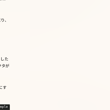
減り、
ました
クタが
にす