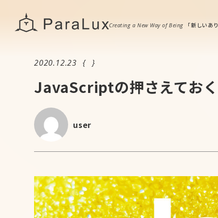
「新
しいあ
Creating a New Way of Being
2020.12.23
JavaScriptの押さえて
user