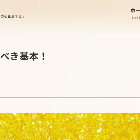
ホ
り
方
を
創造
する」
HO
おくべき基本！