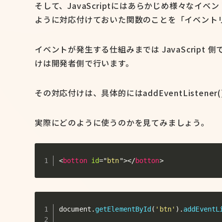
そして、JavaScriptにはあらかじめ様々な
ように対応付けておいた関数のことを「イベント
イベントが発生する仕組みまでは JavaScrip
けは開発者側で行います。
その対応付けは、具体的にはaddEventListene
実際にどのように使うのかを見てみましょう。
<
botton
id
=
"
btn
"
>
</
botton
>
document
.
getElementById
(
'btn'
)
.
addEventL