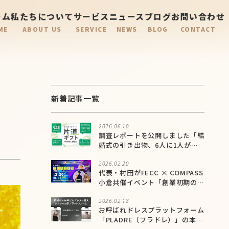
ーム
私たちについて
サービス
ニュース
ブログ
お問い合わせ
ME
ABOUT US
SERVICE
NEWS
BLOG
CONTACT
新着記事一覧
2026.06.10
調査レポートを公開しました「結
婚式の引き出物、6人に1人が有
効期限内に未交換。年間94億円
が実質届かない”片道ギフト”問
2026.02.20
代表・村田がFECC × COMPASS
題が明らかに」
小倉共催イベント「創業初期のチ
ームづくり」に登壇しました
2026.02.18
お呼ばれドレスプラットフォーム
「PLADRE（プラドレ）」の本格