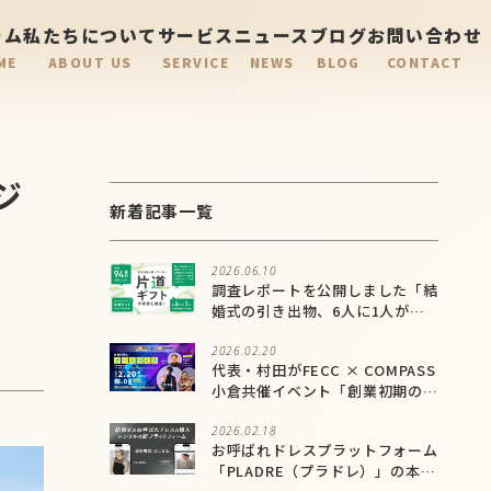
ーム
私たちについて
サービス
ニュース
ブログ
お問い合わせ
ME
ABOUT US
SERVICE
NEWS
BLOG
CONTACT
ジ
新着記事一覧
2026.06.10
調査レポートを公開しました「結
婚式の引き出物、6人に1人が有
効期限内に未交換。年間94億円
が実質届かない”片道ギフト”問
2026.02.20
代表・村田がFECC × COMPASS
題が明らかに」
小倉共催イベント「創業初期のチ
ームづくり」に登壇しました
2026.02.18
お呼ばれドレスプラットフォーム
「PLADRE（プラドレ）」の本格