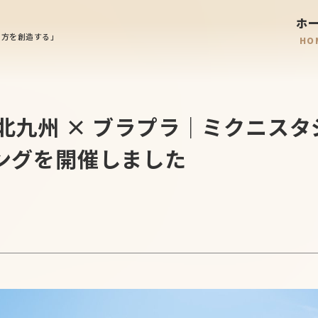
ホ
り
方
を
創造
する」
HO
北九州 × ブラプラ｜ミクニスタ
ングを開催しました