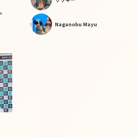
ム
Naganobu Mayu