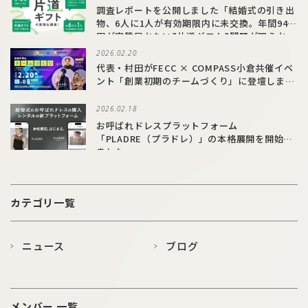
調査レポートを公開しました「結婚式の引き出
物、6人に1人が有効期限内に未交換。年間94億
円が実質届かない”片道ギフト”問題が明らか
に」
2026.02.20
代表・村田がFECC × COMPASS小倉共催イベ
ント「創業初期のチームづくり」に登壇しまし
た
2026.02.18
お呼ばれドレスプラットフォーム
「PLADRE（プラドレ）」の本格展開を開始し
ました
カテゴリ一覧
ニュース
ブログ
メンバー 一覧